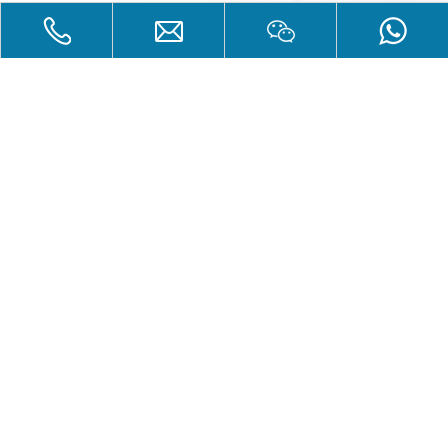
LIENS
DES PRODUITS
CONTACT
Tel: + 86-25-57116860
Téléphone: + 86-13912908767
Email:
info@wypumps.com
Ajouter: No.3 Xiaoqi Road, parc industriel de Xiongzhou, Luhe
Distrcit, Nanjing, Jiangsu, Chine
Copyright 2018.Nanjing Wangyang Pumps Co. Tous droits
réservés.
Plan du site