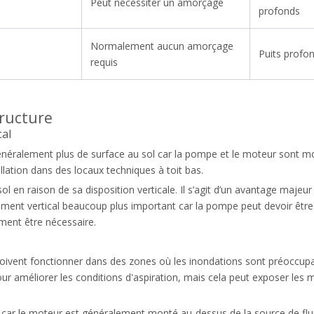
Peut nécessiter un amorçage
profonds
Normalement aucun amorçage
Puits profon
requis
tructure
cal
néralement plus de surface au sol car la pompe et le moteur sont mo
llation dans des locaux techniques à toit bas.
 en raison de sa disposition verticale. Il s’agit d’un avantage majeur
t vertical beaucoup plus important car la pompe peut devoir être sou
ment être nécessaire.
oivent fonctionner dans des zones où les inondations sont préoccup
our améliorer les conditions d'aspiration, mais cela peut exposer le
e car le moteur est généralement monté au-dessus de la source de flui