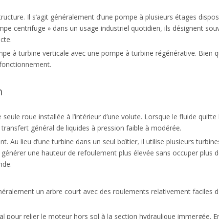
a structure. Il s’agit généralement d’une pompe à plusieurs étages di
mpe centrifuge » dans un usage industriel quotidien, ils désignent so
cte.
 à turbine verticale avec une pompe à turbine régénérative. Bien que 
 fonctionnement.
n
le roue installée à l’intérieur d’une volute. Lorsque le fluide quitte la
 transfert général de liquides à pression faible à modérée.
. Au lieu d’une turbine dans un seul boîtier, il utilise plusieurs turb
 générer une hauteur de refoulement plus élevée sans occuper plus de
nde.
alement un arbre court avec des roulements relativement faciles d'ac
al pour relier le moteur hors sol à la section hydraulique immergée. En