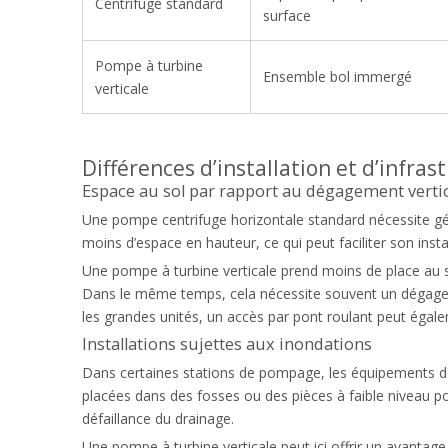
Centrifuge standard
surface
Pompe à turbine
Ensemble bol immergé
verticale
Différences d’installation et d’infras
Espace au sol par rapport au dégagement verti
Une pompe centrifuge horizontale standard nécessite gé
moins d’espace en hauteur, ce qui peut faciliter son insta
Une pompe à turbine verticale prend moins de place au sol
Dans le même temps, cela nécessite souvent un dégagemen
les grandes unités, un accès par pont roulant peut égale
Installations sujettes aux inondations
Dans certaines stations de pompage, les équipements d
placées dans des fosses ou des pièces à faible niveau p
défaillance du drainage.
Une pompe à turbine verticale peut ici offrir un avantag