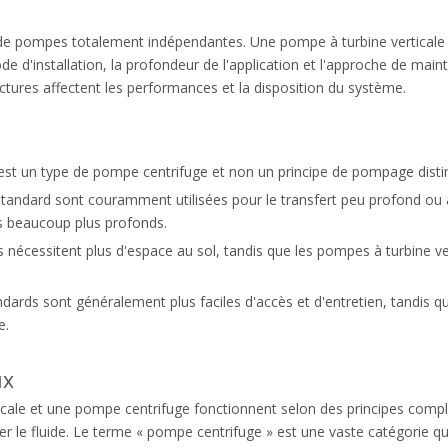
e pompes totalement indépendantes. Une pompe à turbine verticale e
ode d'installation, la profondeur de l'application et l'approche de ma
ctures affectent les performances et la disposition du système.
est un type de pompe centrifuge et non un principe de pompage distin
andard sont couramment utilisées pour le transfert peu profond ou a
s beaucoup plus profonds.
nécessitent plus d'espace au sol, tandis que les pompes à turbine v
ards sont généralement plus faciles d'accès et d'entretien, tandis q
e.
ux
le et une pompe centrifuge fonctionnent selon des principes complètem
cer le fluide. Le terme « pompe centrifuge » est une vaste catégori