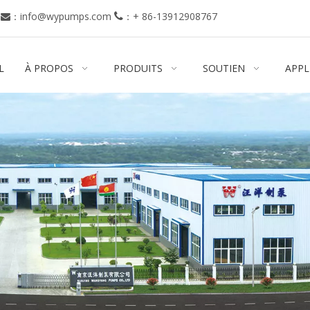
：
info@wypumps.com
：
+ 86-13912908767


L
À PROPOS
PRODUITS
SOUTIEN
APPL