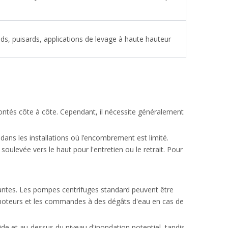
ds, puisards, applications de levage à haute hauteur
ntés côte à côte. Cependant, il nécessite généralement
 dans les installations où l’encombrement est limité.
levée vers le haut pour l'entretien ou le retrait. Pour
antes. Les pompes centrifuges standard peuvent être
s moteurs et les commandes à des dégâts d'eau en cas de
de et au-dessus du niveau d'inondation potentiel, tandis