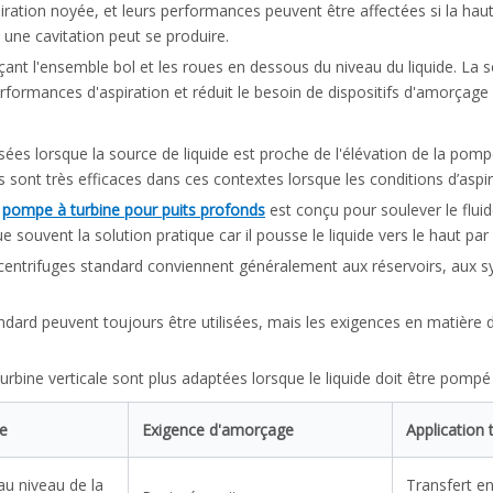
iration noyée, et leurs performances peuvent être affectées si la haut
, une cavitation peut se produire.
çant l'ensemble bol et les roues en dessous du niveau du liquide. La
rformances d'aspiration et réduit le besoin de dispositifs d'amorçage
es lorsque la source de liquide est proche de l'élévation de la pom
s sont très efficaces dans ces contextes lorsque les conditions d’aspir
n
pompe à turbine pour puits profonds
est conçu pour soulever le flu
souvent la solution pratique car il pousse le liquide vers le haut par l
ntrifuges standard conviennent généralement aux réservoirs, aux s
ard peuvent toujours être utilisées, mais les exigences en matière
rbine verticale sont plus adaptées lorsque le liquide doit être pomp
ue
Exigence d'amorçage
Application 
au niveau de la
Transfert e