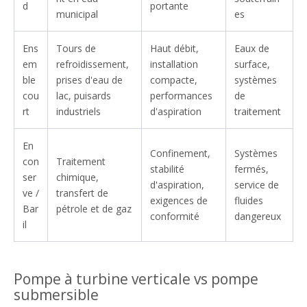
d
portante
municipal
es
Ens
Tours de
Haut débit,
Eaux de
em
refroidissement,
installation
surface,
ble
prises d'eau de
compacte,
systèmes
cou
lac, puisards
performances
de
rt
industriels
d'aspiration
traitement
En
Confinement,
Systèmes
con
Traitement
stabilité
fermés,
ser
chimique,
d'aspiration,
service de
ve /
transfert de
exigences de
fluides
Bar
pétrole et de gaz
conformité
dangereux
il
Pompe à turbine verticale vs pompe
submersible