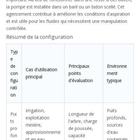
la pompe est installée dans un baril ou un bidon scellé. Cet
agencement contribue à améliorer les conditions d'aspiration
et est utile pour les fluides qui nécessitent une manipulation
contrôlée.
Résumé de la configuration
Typ
e
de
Principaux
Environne
Cas d'utilisation
con
points
ment
principal
figu
d'évaluation
typique
rati
on
Irrigation,
Puits
Pui
Longueur de
exploitation
profonds,
ts
l'arbre, charge
minière,
sources
pro
de poussée,
approvisionneme
d'eau
fon
capacité
nt en eau
souterrain